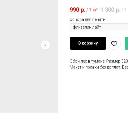
990
р.
1 300
р.
/
1 м²
/
1
основа для печати
В корзину
Обои лес в тумане. Размер 32
Макет и правки без доплат. Б