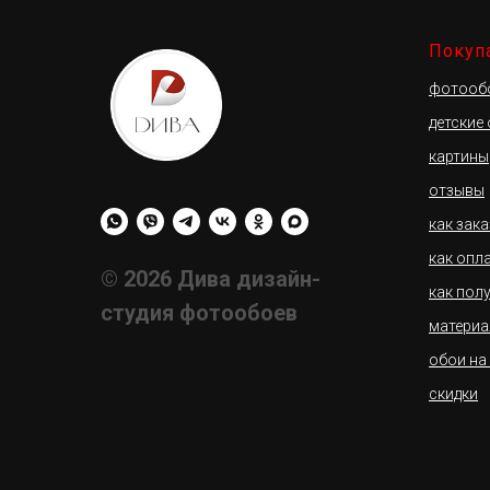
Покуп
фотооб
детские
картины
отзывы
как зак
как опл
© 2026 Дива дизайн-
как пол
студия фотообоев
материа
обои на
скидки