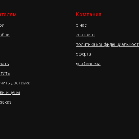
ателям
Компания
ои
о нас
 обои
контакты
политика конфиденциальност
оферта
азать
для бизнеса
атить
учить-доставка
лы и цены
 заказ