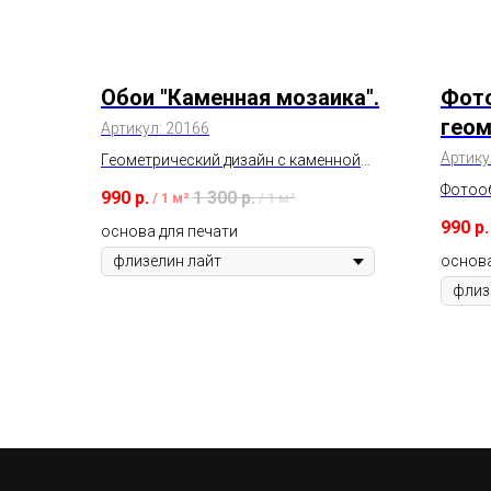
Обои "Каменная мозаика".
Фот
геом
Артикул:
20166
Артику
Геометрический дизайн с каменной
текстурой в серых бежевых цветах,
Фотооб
990
р.
1 300
р.
/
1 м²
/
1 м²
обрамлённых бронзовыми линиями.
стильн
990
р.
основа для печати
оформ
или оф
основа
абстра
создаю
которы
атмосф
для оф
спальн
измени