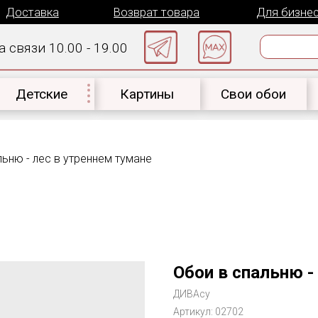
авка
Возврат товара
Для бизнеса
К
 10.00 - 19.00
ские
Картины
Свои обои
Материал
льню - лес в утреннем тумане
Обои в спальню -
ДИВАсу
Артикул:
02702