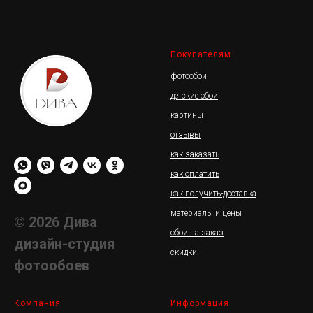
Покупателям
фотообои
детские обои
картины
отзывы
как заказать
как оплатить
как получить-доставка
материалы и цены
© 2026 Дива
обои на заказ
дизайн-студия
скидки
фотообоев
Компания
Информация