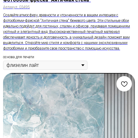
Артикул:
03495
Создайте атмосферу древности и утонченности в вашем интерьере с
фотообоями-фреской "Античная стена" бежевого цвета. Эти стильные обои
идеально подойдут для гостиных, спален и офисов, придавая помещениям
уютный и элегантный вид. Высококачественный печатный материал
обеспечивает яркость и долговечность, а уникальный дизайн поможет вам
выделиться. Откройте мир стиля и комфорта с нашими эксклюзивными
фотообоями и преобразите свое пространство с помощью искусства.
основа для печати