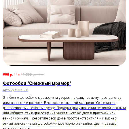
990
р.
1 300
р.
/
1 м²
/
1 м²
Фотообои "Снежный мрамор"
Артикул:
03176
Эти белые фотообои с мраморным узором придадут вашему пространству
изысканность и роскошь. Высококачественный материал обеспечивает
долговечность и легкость в уходе. Подходят для украшения гостиной, спальни
или кабинета, так и для создания уникального акцента в прихожей или
ванной комнате. Превратите свой дом в пространство стиля и изыска с
этими изысканными фотообоями мраморного дизайна. Цвет и размер
можно изменить.