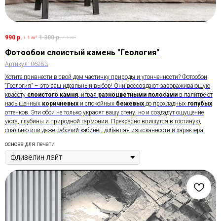
990
р.
1 300
р.
/
1 м²
/
1 м²
Фотообои слоистый камень "Геология"
Артикул:
06283
Хотите привнести в свой дом частичку природы и утонченности? Фотообои
"Геология" – это ваш идеальный выбор! Они воссоздают завораживающую
красоту
слоистого камня
, играя
разноцветными полосами
в палитре от
насыщенных
коричневых
и спокойных
бежевых
до прохладных
голубых
оттенков. Эти обои не только украсят вашу стену, но и создадут ощущение
уюта, глубины и природной гармонии. Прекрасно впишутся в гостиную,
спальню или даже рабочий кабинет, добавляя изысканности и характера.
основа для печати