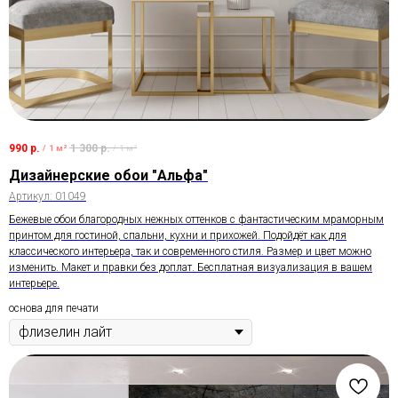
990
р.
1 300
р.
/
1 м²
/
1 м²
Дизайнерские обои "Альфа"
Артикул:
01049
Бежевые обои благородных нежных оттенков с фантастическим мраморным
принтом для гостиной, спальни, кухни и прихожей. Подойдёт как для
классического интерьера, так и современного стиля. Размер и цвет можно
изменить. Макет и правки без доплат. Бесплатная визуализация в вашем
интерьере.
основа для печати