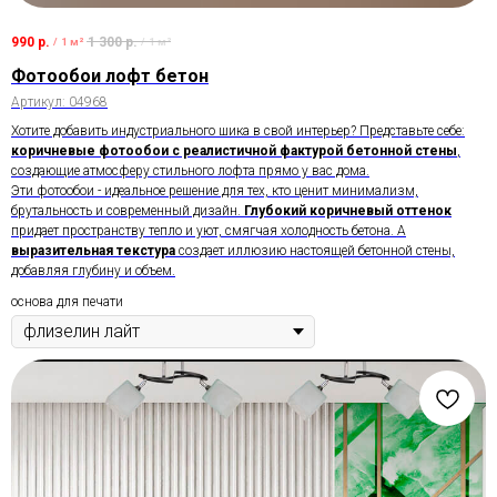
990
р.
1 300
р.
/
1 м²
/
1 м²
Фотообои лофт бетон
Артикул:
04968
Хотите добавить индустриального шика в свой интерьер? Представьте себе:
коричневые фотообои с реалистичной фактурой бетонной стены
,
создающие атмосферу стильного лофта прямо у вас дома.
Эти фотообои - идеальное решение для тех, кто ценит минимализм,
брутальность и современный дизайн.
Глубокий коричневый оттенок
придает пространству тепло и уют, смягчая холодность бетона. А
выразительная текстура
создает иллюзию настоящей бетонной стены,
добавляя глубину и объем.
основа для печати