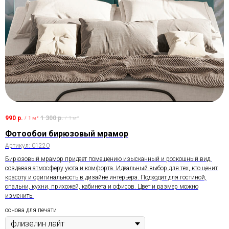
990
р.
1 300
р.
/
1 м²
/
1 м²
Фотообои бирюзовый мрамор
Артикул:
01220
Бирюзовый мрамор придает помещению изысканный и роскошный вид,
создавая атмосферу уюта и комфорта. Идеальный выбор для тех, кто ценит
красоту и оригинальность в дизайне интерьера. Подходит для гостиной,
спальни, кухни, прихожей, кабинета и офисов. Цвет и размер можно
изменить.
основа для печати