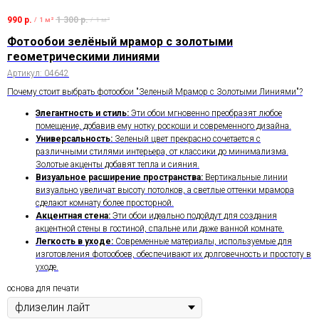
990
р.
1 300
р.
/
1 м²
/
1 м²
Фотообои зелёный мрамор с золотыми
геометрическими линиями
Артикул:
04642
Почему стоит выбрать фотообои "Зеленый Мрамор с Золотыми Линиями"?
Элегантность и стиль:
Эти обои мгновенно преобразят любое
помещение, добавив ему нотку роскоши и современного дизайна.
Универсальность:
Зеленый цвет прекрасно сочетается с
различными стилями интерьера, от классики до минимализма.
Золотые акценты добавят тепла и сияния.
Визуальное расширение пространства:
Вертикальные линии
визуально увеличат высоту потолков, а светлые оттенки мрамора
сделают комнату более просторной.
Акцентная стена:
Эти обои идеально подойдут для создания
акцентной стены в гостиной, спальне или даже ванной комнате.
Легкость в уходе:
Современные материалы, используемые для
изготовления фотообоев, обеспечивают их долговечность и простоту в
уходе.
основа для печати