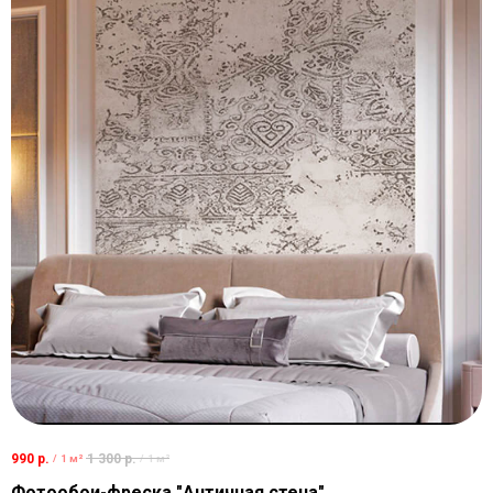
990
р.
1 300
р.
/
1 м²
/
1 м²
Фотообои-фреска "Античная стена"