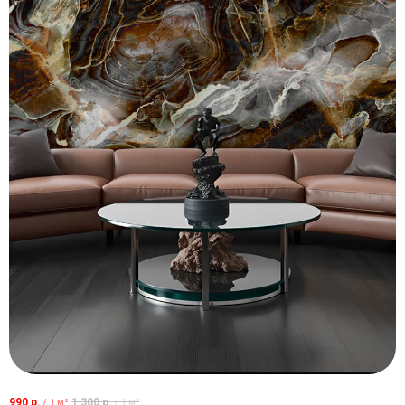
990
р.
1 300
р.
/
1 м²
/
1 м²