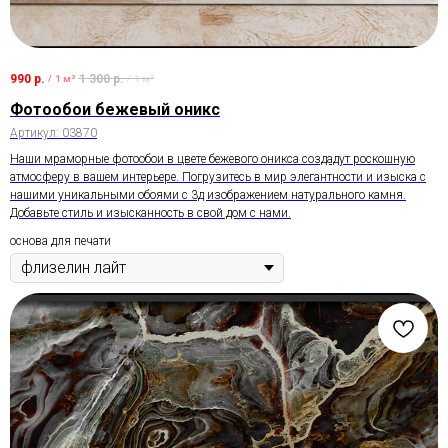
990
р.
1 300
р.
/
1 м²
/
1 м²
Фотообои бежевый оникс
Артикул:
03870
Наши мраморные фотообои в цвете бежевого оникса создадут роскошную
атмосферу в вашем интерьере. Погрузитесь в мир элегантности и изыска с
нашими уникальными обоями с 3д изображением натурального камня.
Добавьте стиль и изысканность в свой дом с нами.
основа для печати