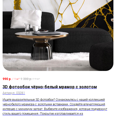
990
р.
1 300
р.
/
1 м²
/
1 м²
3D фотообои чёрно-белый мрамор с золотом
Артикул:
03281
Ищете выразительные 3D фотообои? Ознакомьтесь с нашей коллекцией
чёрно-белого мрамора с золотыми вставками. Создайте впечатляющий
интерьер с минимум затрат. Выберите изображения, которые подчеркнут
стиль вашего помещения. Покрытие изготавливается из