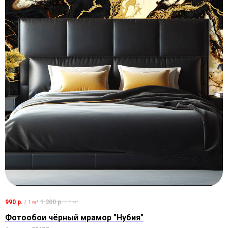
990
р.
1 300
р.
/
1 м²
/
1 м²
Фотообои чёрный мрамор "Нубия"