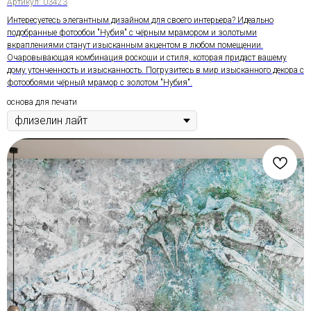
Артикул:
03423
Интересуетесь элегантным дизайном для своего интерьера? Идеально
подобранные фотообои "Нубия" с чёрным мрамором и золотыми
вкраплениями станут изысканным акцентом в любом помещении.
Очаровывающая комбинация роскоши и стиля, которая придаст вашему
дому утонченность и изысканность. Погрузитесь в мир изысканного декора с
фотообоями чёрный мрамор с золотом "Нубия".
основа для печати