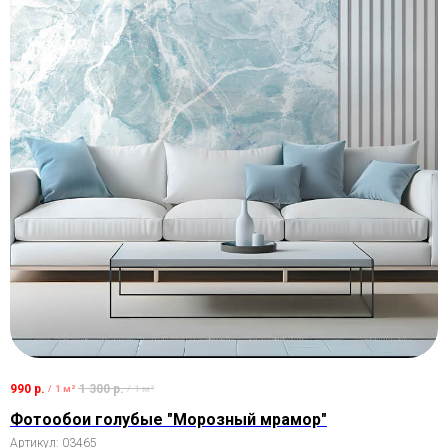
990
р.
1 300
р.
/
1 м²
/
1 м²
Фотообои голубые "Морозный мрамор"
Артикул:
03465