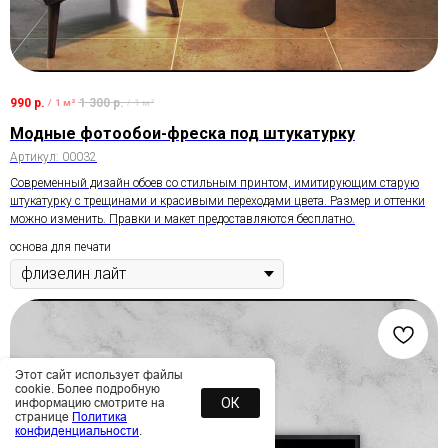
990
р.
1 300
р.
/
1 м²
/
1 м²
Модные фотообои-фреска под штукатурку
Артикул:
00032
Современный дизайн обоев со стильным принтом, имитирующим старую
штукатурку с трещинами и красивыми переходами цвета. Размер и оттенки
можно изменить. Правки и макет предоставляются бесплатно.
основа для печати
Этот сайт использует файлы
cookie. Более подробную
ОК
информацию смотрите на
странице
Политика
конфиденциальности
.