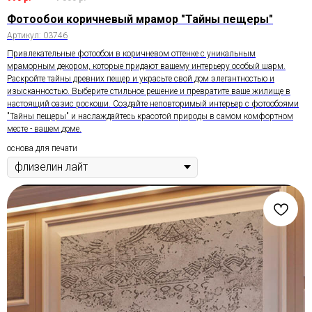
Фотообои коричневый мрамор "Тайны пещеры"
Артикул:
03746
Привлекательные фотообои в коричневом оттенке с уникальным
мраморным декором, которые придают вашему интерьеру особый шарм.
Раскройте тайны древних пещер и украсьте свой дом элегантностью и
изысканностью. Выберите стильное решение и превратите ваше жилище в
настоящий оазис роскоши. Создайте неповторимый интерьер с фотообоями
"Тайны пещеры" и наслаждайтесь красотой природы в самом комфортном
месте - вашем доме.
основа для печати