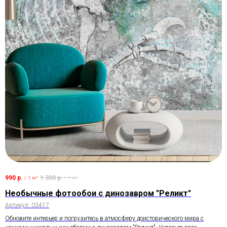
990
р.
1 300
р.
/
1 м²
/
1 м²
Необычные фотообои с динозавром "Реликт"
Артикул:
03417
Обновите интерьер и погрузитесь в атмосферу доисторического мира с