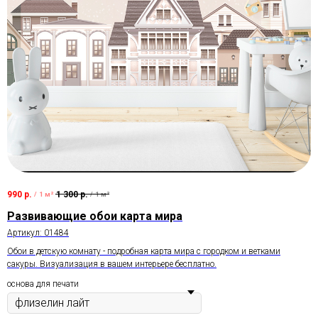
990
р.
1 300
р.
/
1 м²
/
1 м²
Развивающие обои карта мира
Артикул:
01484
Обои в детскую комнату - подробная карта мира с городком и ветками
сакуры. Визуализация в вашем интерьере бесплатно.
основа для печати