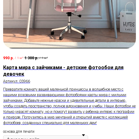
990
р.
1 300
р.
/
1 м²
/
1 м²
Карта мира с зайчиками - детские фотообои для
девочек
Артикул:
03966
Превратите комнату вашей маленькой принцессы в волшебное место с
нашими розовыми развивающими фотообоями карты мира с милыми
зайчиками. Добавьте нежные краски и удивительные детали в интерьер,
чтобы создать пространство, полное вдохновения и учебы. Наши фотообои не
только украсят комнату, но и помогут развить у ребенка интерес к географии
и природе. Погрузитесь в мир мечтаний и открытий вместе с коллекцией
фотообоев, созданных специально для маленьких дам!
основа для печати