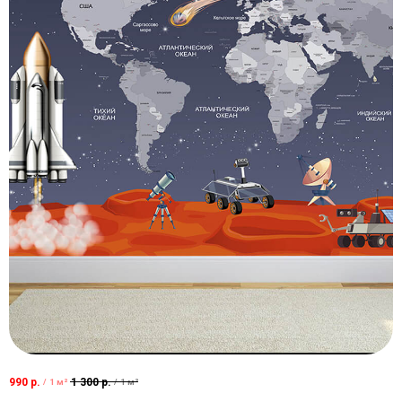
990
р.
1 300
р.
/
1 м²
/
1 м²