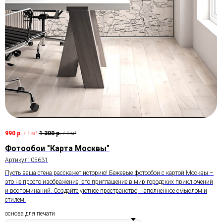
990
р.
1 300
р.
/
1 м²
/
1 м²
Фотообои "Карта Москвы"
Артикул:
05631
Пусть ваша стена расскажет историю! Бежевые фотообои с картой Москвы –
это не просто изображение, это приглашение в мир городских приключений
и воспоминаний. Создайте уютное пространство, наполненное смыслом и
стилем.
основа для печати