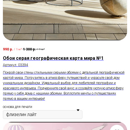
990
р.
1 300
р.
/
1 м²
/
1 м²
Обои серая географическая карта мира №1
Артикул:
03394
Покрой свои стены стильными серыми обоями с детальной географической
картой мира. Погрузитесь в атмосферу путешествий и украсьте свой дом
уникальным дизайном. Идеальный выбор для любителей географии и
красивого интерьера. Подчеркните свой вкус и создайте уютную атмосферу
прямо у себя дома с нашими обоями. Воплотите мечты о путешествиях
прямо в вашем интерьере!
основа для печати