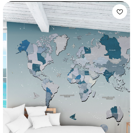
Ищете где купить фотообои с картой
мира в детскую комнату?
Ищете идеальное решение для оформления детской
комнаты? Обои с картой мира могут стать прекрасным
выбором для создания уникальной и увлекательной
атмосферы в помещении вашего ребенка.
Эо не только красивое дополнение к интерьеру детской
комнаты, но и отличный способ познакомить ребенка с
географией. Такие обои несут в себе образовательную
функцию, помогая детям лучше запоминать страны,
континенты и океаны, это может стимулировать
увлечение ребенка географией, развивать его кругозор и
любопытство, что является важным элементом
культурной грамотности и общего развития. Красочные
изображения разных стран и населенных пунктов
привлекают внимание, а тактильное знакомство с картой
может способствовать лучшему усвоению информации.
Создавая игровую атмосферу в комнате, такие обои
способны вдохновить маленького исследователя на
новые открытия и приключения.
Фотообои обладают ярким дизайном и разнообразными
цветами, что делает их привлекательными для детей