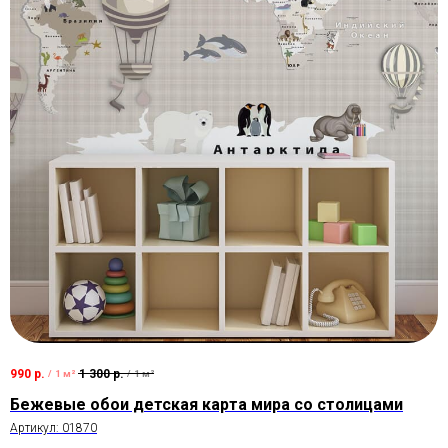
990
р.
1 300
р.
/
1 м²
/
1 м²
Бежевые обои детская карта мира со столицами
Артикул:
01870