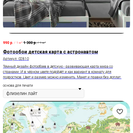
990
р.
1 300
р.
/
1 м²
/
1 м²
Фотообои детская карта с астронавтом
Артикул:
02810
Тёмный дизайн фотообоев в детскую - развивающая карта мира со
странами. И в чёрном цвете подойдёт и как вариант в комнату для
подростков. Цвет и размер можно изменить. Макет и правки без доплат.
основа для печати