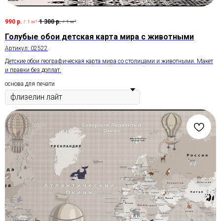
990
р.
1 300
р.
/
1 м²
/
1 м²
Голубые обои детская карта мира с животными
Артикул:
02522
Детские обои географическая карта мира со столицами и животными. Макет
и правки без доплат.
основа для печати