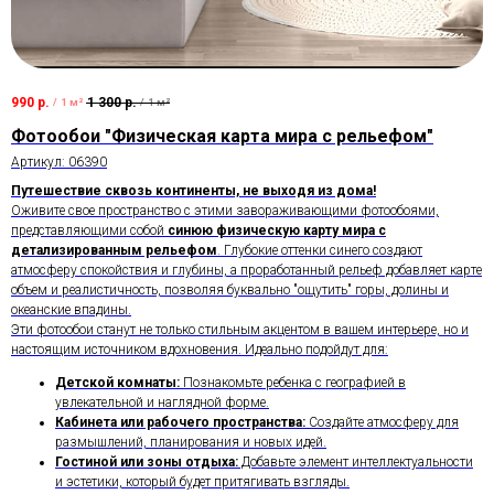
990
р.
1 300
р.
/
1 м²
/
1 м²
Фотообои "Физическая карта мира с рельефом"
Артикул:
06390
Путешествие сквозь континенты, не выходя из дома!
Оживите свое пространство с этими завораживающими фотообоями,
представляющими собой
синюю физическую карту мира с
детализированным рельефом
. Глубокие оттенки синего создают
атмосферу спокойствия и глубины, а проработанный рельеф добавляет карте
объем и реалистичность, позволяя буквально "ощутить" горы, долины и
океанские впадины.
Эти фотообои станут не только стильным акцентом в вашем интерьере, но и
настоящим источником вдохновения. Идеально подойдут для:
Детской комнаты:
Познакомьте ребенка с географией в
увлекательной и наглядной форме.
Кабинета или рабочего пространства:
Создайте атмосферу для
размышлений, планирования и новых идей.
Гостиной или зоны отдыха:
Добавьте элемент интеллектуальности
и эстетики, который будет притягивать взгляды.