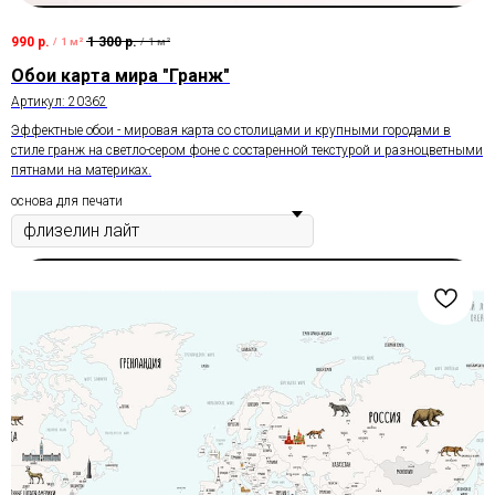
990
р.
1 300
р.
/
1 м²
/
1 м²
Обои карта мира "Гранж"
Артикул:
20362
Эффектные обои - мировая карта со столицами и крупными городами в
стиле гранж на светло-сером фоне с состаренной текстурой и разноцветными
пятнами на материках.
основа для печати