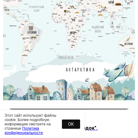
Этот сайт использует файлы
990
р.
1 300
р.
/
1 м²
/
1 м²
cookie. Более подробную
ОК
информацию смотрите на
Детские обои "Акварельный городок".
странице
Политика
конфиденциальности
.
Артикул:
20348