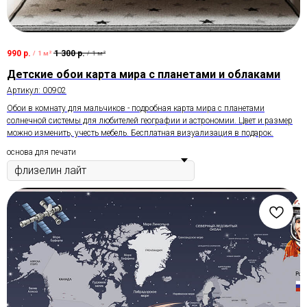
990
р.
1 300
р.
/
1 м²
/
1 м²
Детские обои карта мира с планетами и облаками
Артикул:
00902
Обои в комнату для мальчиков - подробная карта мира с планетами
солнечной системы для любителей географии и астрономии. Цвет и размер
можно изменить, учесть мебель. Бесплатная визуализация в подарок.
основа для печати