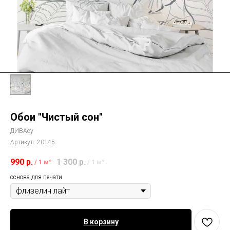
Обои "Чистый сон"
ДИВАсу
Артикул:
20145
990
р.
1 300
р.
/
1 м²
/
1 м²
основа для печати
В корзину