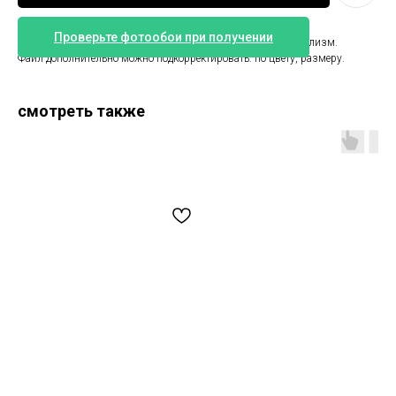
Проверьте фотообои при получении
Белые обои с контуром пальмовых листьев в стиле минимализм.
Файл дополнительно можно подкорректировать: по цвету, размеру.
смотреть также