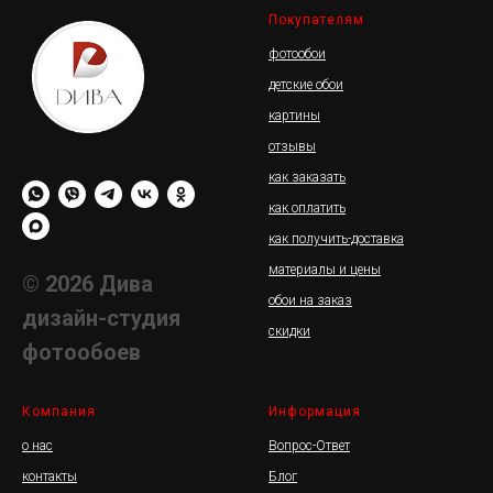
Покупателям
фотообои
детские обои
картины
отзывы
как заказать
как оплатить
как получить-доставка
материалы и цены
© 2026 Дива
обои на заказ
дизайн-студия
скидки
фотообоев
Компания
Информация
о нас
Вопрос-Ответ
контакты
Блог