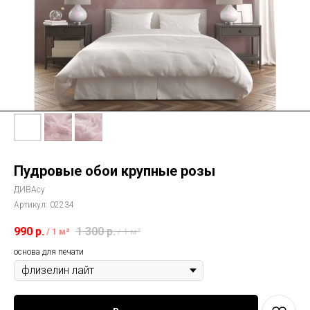
Пудровые обои крупные розы
ДИВАсу
Артикул:
02234
990
р.
1 300
р.
/
1 м²
/
1 м²
основа для печати