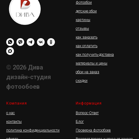
фотообои
детские обои
картины
отзывы
как заказать
как оплатить
как получить-доставка
материалы и цены
© 2026 Дива
обои на заказ
дизайн-студия
скидки
фотообоев
Компания
Информация
о нас
Вопрос-Ответ
контакты
Блог
политика конфиденциальности
Проверка фотообоев
оферта
Возврат товара и отказ от заказа