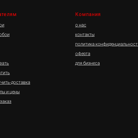
ателям
Компания
ои
о нас
 обои
контакты
политика конфиденциальност
оферта
азать
для бизнеса
атить
учить-доставка
лы и цены
 заказ