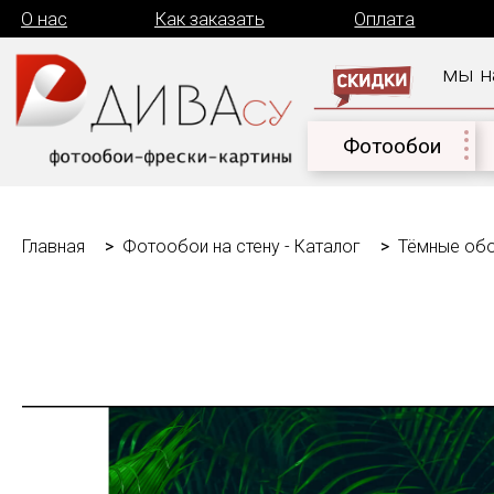
О нас
Как заказать
Оплата
Дост
мы на связи
Фотообои
Дет
Главная
Фотообои на стену - Каталог
Тёмные обо