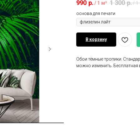
990
р.
1 300
р.
/
1 м²
/
1
основа для печати
В корзину
Обои тёмные тропики. Стандар
можно изменить. Бесплатная 