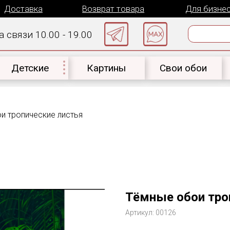
авка
Возврат товара
Для бизнеса
К
 10.00 - 19.00
ские
Картины
Свои обои
Материал
и тропические листья
Тёмные обои тро
Артикул:
00126