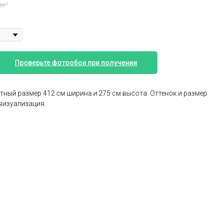
 м²
Проверьте фотообои при получении
тный размер 412 см ширина и 275 см высота. Оттенок и размер
визуализация.