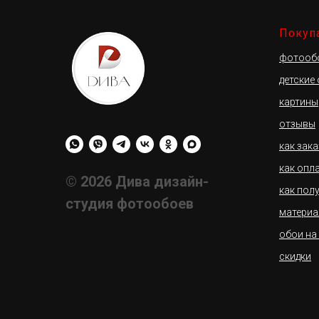
Покуп
фотооб
детские
картины
отзывы
как зак
как опл
© 2026 Дива дизайн-
как пол
студия фотообоев
материа
обои на
скидки