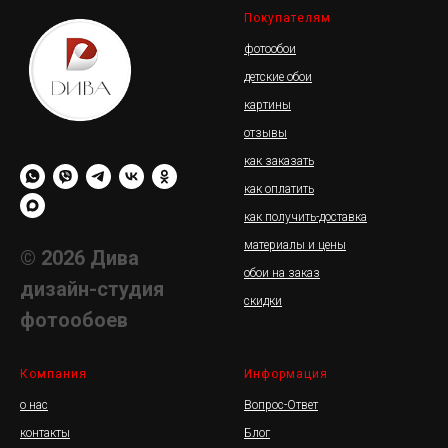
Покупателям
фотообои
детские обои
картины
отзывы
как заказать
как оплатить
как получить-доставка
материалы и цены
© 2026 Дива
обои на заказ
дизайн-студия
скидки
фотообоев
Компания
Информация
о нас
Вопрос-Ответ
контакты
Блог