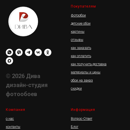
Покупателям
фотообои
детские обои
картины
отзывы
как заказать
как оплатить
как получить-доставка
материалы и цены
© 2026 Дива
обои на заказ
дизайн-студия
скидки
фотообоев
Компания
Информация
о нас
Вопрос-Ответ
контакты
Блог