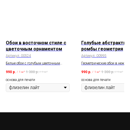
Обои в восточном стиле с
Голубые абстрактны
цветочным орнаментом
ромбы геометрия
Артикул:
00524
Артикул:
00995
Белые обои с голубым цветочным
Геометрические обои в нежно 
узором.
тонах в современной технике
990
р.
1 300
р.
990
р.
1 300
р.
/
1 м²
/
1 м²
/
1 м²
/
1 м²
и универсальный дизайн. Мо
подобрать обои компаньоны. Ц
основа для печати
основа для печати
размер можно изменить. Пра
макет без доплат.