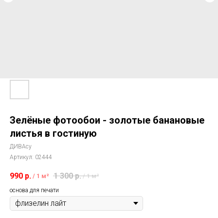
Зелёные фотообои - золотые банановые
листья в гостиную
ДИВАсу
Артикул:
02444
990
р.
1 300
р.
/
1 м²
/
1 м²
основа для печати