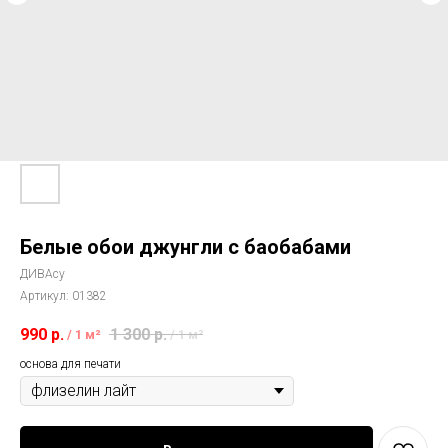
Белые обои джунгли с баобабами
ДИВАсу
Артикул:
01382
990
р.
1 300
р.
/
1 м²
/
1 м²
основа для печати