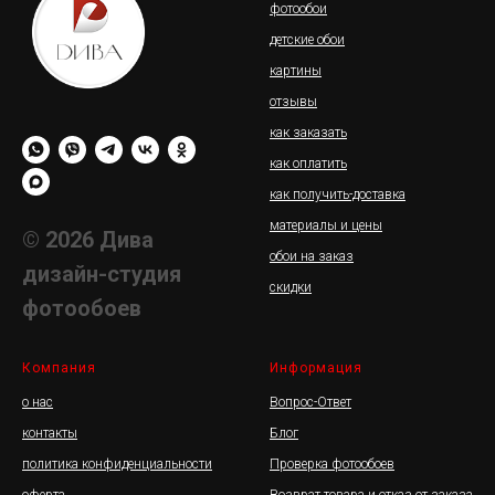
фотообои
день.
детские обои
картины
отзывы
как заказать
как оплатить
как получить-доставка
материалы и цены
© 2026 Дива
обои на заказ
дизайн-студия
скидки
фотообоев
Компания
Информация
о нас
Вопрос-Ответ
контакты
Блог
политика конфиденциальности
Проверка фотообоев
оферта
Возврат товара и отказ от заказа