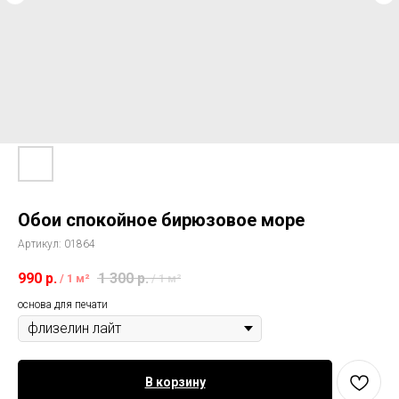
Обои спокойное бирюзовое море
Артикул:
01864
990
р.
1 300
р.
/
1 м²
/
1 м²
основа для печати
В корзину