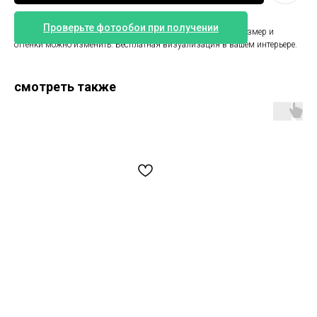
Проверьте фотообои при получении
Фотообои море. Размер 383 см ширина и 255 см высота. Размер и
оттенки можно изменить. Бесплатная визуализация в вашем интерьере.
смотреть также