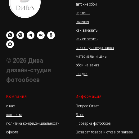
детские обои
картины
отзывы
как заказать
как оплатить
как получить-доставка
материалы и цены
© 2026 Дива
обои на заказ
дизайн-студия
скидки
фотообоев
Компания
Информация
о нас
Вопрос-Ответ
контакты
Блог
политика конфиденциальности
Проверка фотообоев
оферта
Возврат товара и отказ от заказа