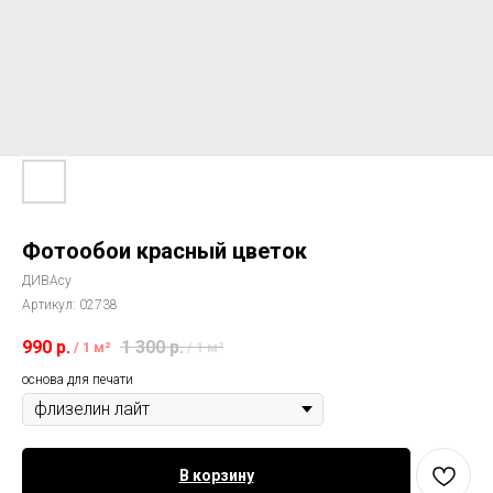
Фотообои красный цветок
ДИВАсу
Артикул:
02738
990
р.
1 300
р.
/
1 м²
/
1 м²
основа для печати
В корзину