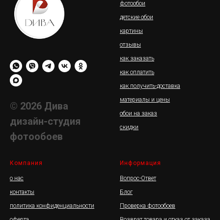
фотообои
детские обои
картины
отзывы
как заказать
как оплатить
как получить-доставка
материалы и цены
© 2026 Дива
обои на заказ
дизайн-студия
скидки
фотообоев
Компания
Информация
о нас
Вопрос-Ответ
контакты
Блог
политика конфиденциальности
Проверка фотообоев
оферта
Возврат товара и отказ от заказа