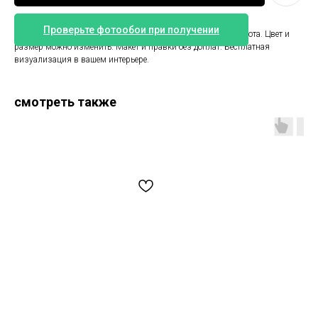
Проверьте фотообои при получении
Обои красный цветок. Размер 265 см ширина и 265 см высота. Цвет и
размер можно изменить. Макет и правки без доплат. Бесплатная
визуализация в вашем интерьере.
смотреть также