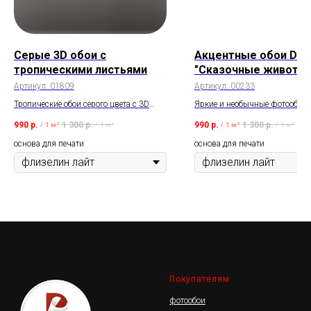
Серые 3D обои с
Акцентные обои Diwa
тропическими листьями
"Сказочные животн
Артикул:
01809
Артикул:
00233
Тропические обои серого цвета с 3D
Яркие и необычные фотообои 
листьями в акварельном стиле.
зонирования небольших прост
990
р.
1 300
р.
990
р.
1 300
р.
/
1 м²
/
1 м²
/
1 м²
/
1 м²
активный и эффектный принт.
размер можно изменить. Маке
основа для печати
основа для печати
правки без доплат.
Покупателям
фотообои