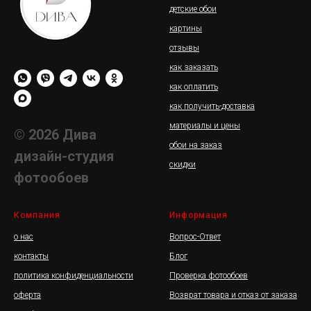
детские обои
картины
отзывы
как заказать
как оплатить
как получить-доставка
материалы и цены
© 2026 Дива
обои на заказ
дизайн-студия
скидки
фотообоев
Компания
Информация
о нас
Вопрос-Ответ
контакты
Блог
политика конфиденциальности
Проверка фотообоев
оферта
Возврат товара и отказ от заказа