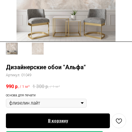
Дизайнерские обои "Альфа"
Артикул:
01049
990
р.
1 300
р.
/
1 м²
/
1 м²
основа для печати
В корзину