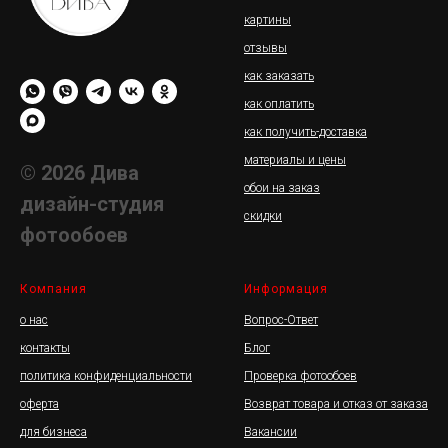
картины
отзывы
как заказать
как оплатить
как получить-доставка
материалы и цены
© 2026 Дива
обои на заказ
дизайн-студия
скидки
фотообоев
Компания
Информация
о нас
Вопрос-Ответ
контакты
Блог
политика конфиденциальности
Проверка фотообоев
оферта
Возврат товара и отказ от заказа
для бизнеса
Вакансии