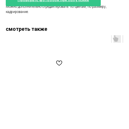
Обои монохромные пальмовые джунгли.
Можно дополнительно отредактировать: по цветам, по размеру,
кадрирование.
смотреть также