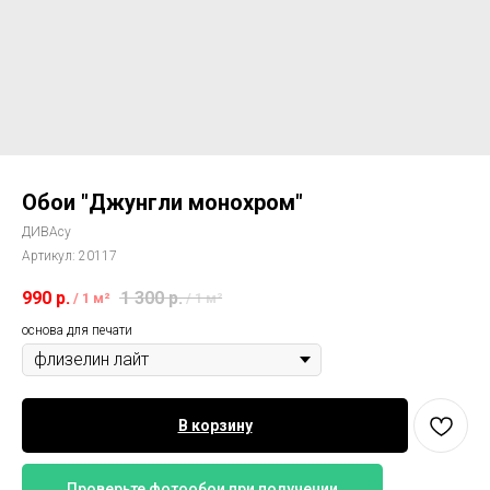
Обои "Джунгли монохром"
ДИВАсу
Артикул:
20117
990
р.
1 300
р.
/
1 м²
/
1 м²
основа для печати
В корзину
Проверьте фотообои при получении