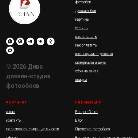
фотообои
детские обои
картины
отзывы
как заказать
как оплатить
как получить-доставка
материалы и цены
© 2026 Дива
обои на заказ
дизайн-студия
скидки
фотообоев
Компания
Информация
о нас
Вопрос-Ответ
контакты
Блог
политика конфиденциальности
Проверка фотообоев
оферта
Возврат товара и отказ от заказа