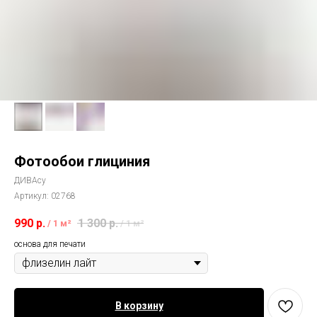
Фотообои глициния
ДИВАсу
Артикул:
02768
990
р.
1 300
р.
/
1 м²
/
1 м²
основа для печати
В корзину