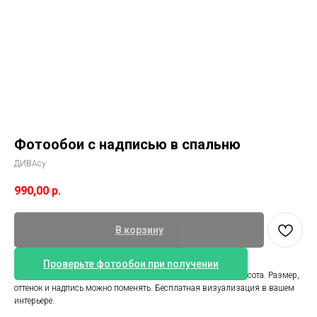
Фотообои с надписью в спальню
ДИВАсу
990,00
р.
В корзину
Проверьте фотообои при получении
Обои море с надписью. Размер 471 см ширина и 265 см высота. Размер,
оттенок и надпись можно поменять. Бесплатная визуализация в вашем
интерьере.