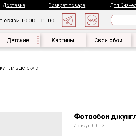
авка
Возврат товара
Для бизнеса
К
 10.00 - 19.00
ские
Картины
Свои обои
Материал
унгли в детскую
Фотообои джунгл
Артикул:
00162