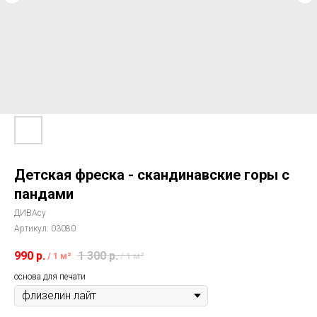
Детская фреска - скандинавские горы с
пандами
ДИВАсу
Артикул:
03080
990
р.
1 300
р.
/
1 м²
/
1 м²
основа для печати