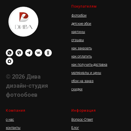
каждый день!
Покупателям
фотообои
детские обои
картины
отзывы
как заказать
как оплатить
как получить-доставка
материалы и цены
© 2026 Дива
обои на заказ
дизайн-студия
скидки
фотообоев
Компания
Информация
о нас
Вопрос-Ответ
контакты
Блог