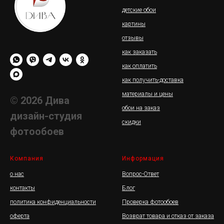
останется только наслаждаться
детские обои
результатом и видеть счастливые глаза
картины
вашей малышки!
отзывы
как заказать
как оплатить
как получить-доставка
материалы и цены
© 2026 Дива
обои на заказ
дизайн-студия
скидки
фотообоев
Компания
Информация
о нас
Вопрос-Ответ
контакты
Блог
политика конфиденциальности
Проверка фотообоев
оферта
Возврат товара и отказ от заказа