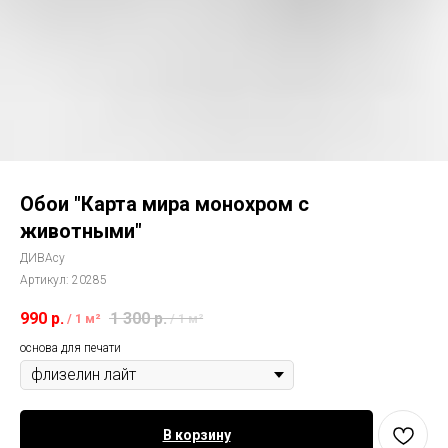
Обои "Карта мира монохром с
животными"
ДИВАсу
Артикул:
20285
990
р.
1 300
р.
/
1 м²
/
1 м²
основа для печати
В корзину