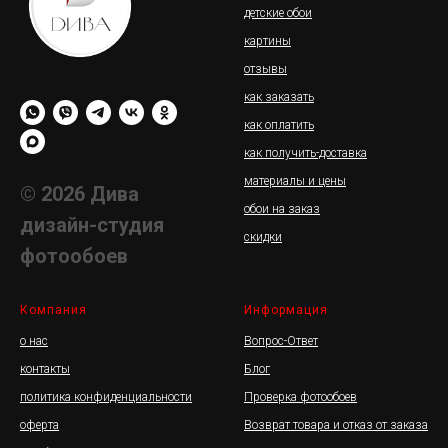
детские обои
картины
отзывы
как заказать
как оплатить
как получить-доставка
материалы и цены
© 2026 Дива
обои на заказ
дизайн-студия
скидки
фотообоев
Компания
Информация
о нас
Вопрос-Ответ
контакты
Блог
политика конфиденциальности
Проверка фотообоев
оферта
Возврат товара и отказ от заказа