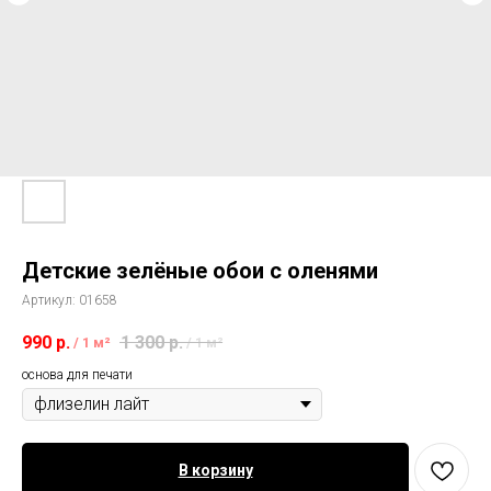
Детские зелёные обои с оленями
Артикул:
01658
990
р.
1 300
р.
/
1 м²
/
1 м²
основа для печати
В корзину