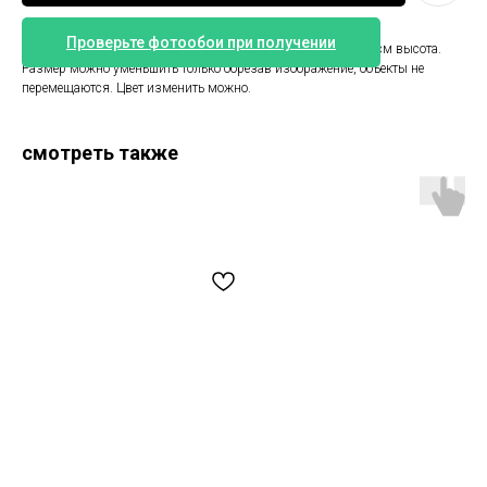
Проверьте фотообои при получении
Фотообои с оленями в траве. Размер 353 см ширина и 265 см высота.
Размер можно уменьшить только обрезав изображение, объекты не
перемещаются. Цвет изменить можно.
смотреть также