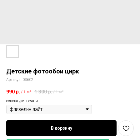
Детские фотообои цирк
Артикул:
03602
990
р.
1 300
р.
/
1 м²
/
1 м²
основа для печати
В корзину