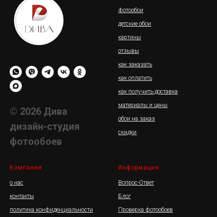
фотообои
детские обои
картины
отзывы
как заказать
как оплатить
как получить-доставка
материалы и цены
© 2026 Дива
обои на заказ
дизайн-студия
скидки
фотообоев
Компания
Информация
о нас
Вопрос-Ответ
контакты
Блог
политика конфиденциальности
Проверка фотообоев