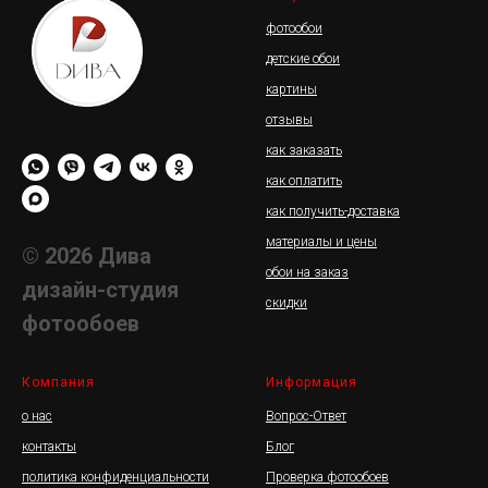
фотообои
детские обои
картины
отзывы
как заказать
как оплатить
как получить-доставка
материалы и цены
© 2026 Дива
обои на заказ
дизайн-студия
скидки
фотообоев
Компания
Информация
о нас
Вопрос-Ответ
контакты
Блог
политика конфиденциальности
Проверка фотообоев