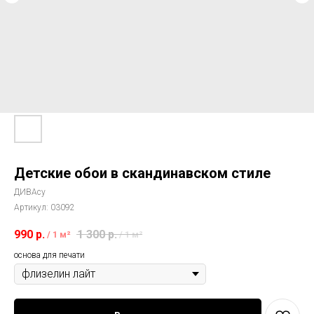
Детские обои в скандинавском стиле
ДИВАсу
Артикул:
03092
990
р.
1 300
р.
/
1 м²
/
1 м²
основа для печати