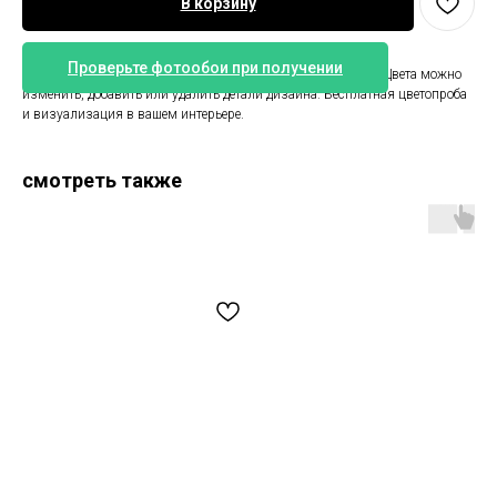
В корзину
Проверьте фотообои при получении
Скандинавские обои в детскую. Размер может быть любой. Цвета можно
изменить, добавить или удалить детали дизайна. Бесплатная цветопроба
и визуализация в вашем интерьере.
смотреть также