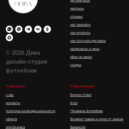
детские обои
картины
отзывы
как заказать
как оплатить
как получить-доставка
материалы и цены
© 2026 Дива
обои на заказ
дизайн-студия
скидки
фотообоев
Компания
Информация
о нас
Вопрос-Ответ
контакты
Блог
политика конфиденциальности
Проверка фотообоев
оферта
Возврат товара и отказ от заказа
для бизнеса
Вакансии