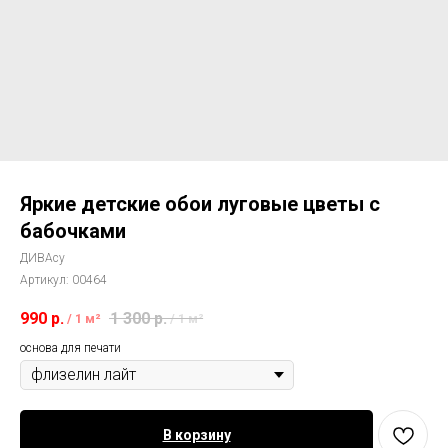
Яркие детские обои луговые цветы с
бабочками
ДИВАсу
Артикул:
00464
990
р.
1 300
р.
/
1 м²
/
1 м²
основа для печати
В корзину