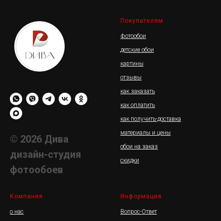
Покупателям
фотообои
детские обои
картины
отзывы
как заказать
как оплатить
как получить-доставка
материалы и цены
© 2026 Дива
обои на заказ
дизайн-студия
скидки
фотообоев
Компания
Информация
о нас
Вопрос-Ответ