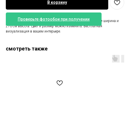
В корзину
Проверьте фотообои при получении
Фотообои детские с Гагариным. Стандартный размер 350 см ширина и
270 см высота. Цвет и размер можно изменить. Бесплатная
визуализация в вашем интерьере.
смотреть также