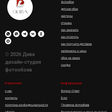
фотообои
детские обои
картины
отзывы
как заказать
как оплатить
как получить-доставка
материалы и цены
© 2026 Дива
обои на заказ
дизайн-студия
скидки
фотообоев
Компания
Информация
о нас
Вопрос-Ответ
контакты
Блог
политика конфиденциальности
Проверка фотообоев
оферта
Возврат товара и отказ от заказа