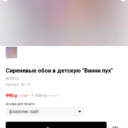
Сиреневые обои в детскую "Винни пух"
ДИВАсу
Артикул:
02173
990
р.
1 300
р.
/
1 м²
/
1 м²
основа для печати