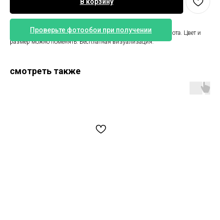
В корзину
Проверьте фотообои при получении
Обои с Винни пухом. Размер 425 см ширина на 265 см высота. Цвет и
размер можно поменять. Бесплатная визуализация.
смотреть также