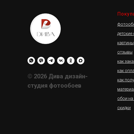
Покуп
фотооб
детские
картины
отзывы
как зак
как опл
© 2026 Дива дизайн-
как пол
студия фотообоев
материа
обои на
скидки