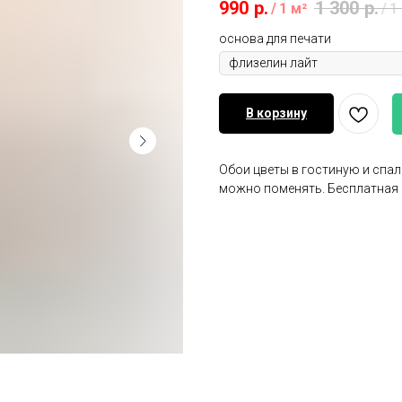
990
р.
1 300
р.
/
1 м²
/
1
основа для печати
В корзину
Обои цветы в гостиную и спал
можно поменять. Бесплатная 