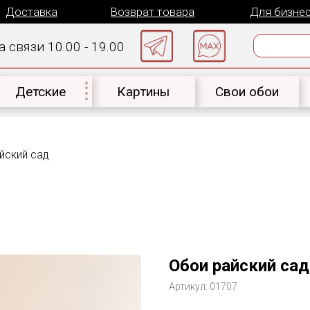
авка
Возврат товара
Для бизнеса
К
 10.00 - 19.00
ские
Картины
Свои обои
Материал
йский сад
Обои райский сад
Артикул:
01707