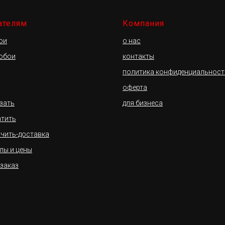
ателям
Компания
ои
о нас
 обои
контакты
политика конфиденциальност
оферта
азать
для бизнеса
атить
учить-доставка
лы и цены
 заказ