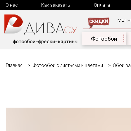
О нас
Как заказать
Оплата
Дост
мы на связи
Фотообои
Дет
Главная
Фотообои с листьями и цветами
Обои ра